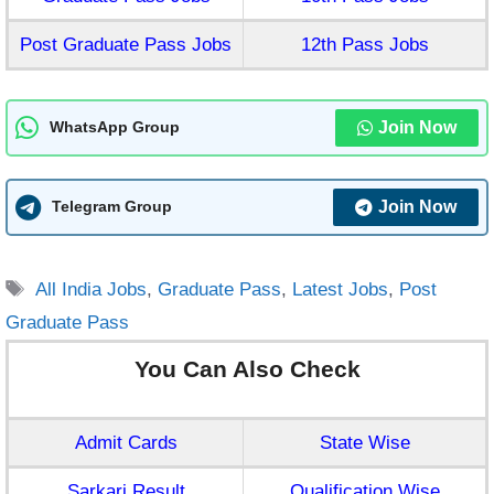
Post Graduate Pass Jobs
12th Pass Jobs
Join Now
WhatsApp Group
Join Now
Telegram Group
Tags
All India Jobs
,
Graduate Pass
,
Latest Jobs
,
Post
Graduate Pass
You Can Also Check
Admit Cards
State Wise
Sarkari Result
Qualification Wise